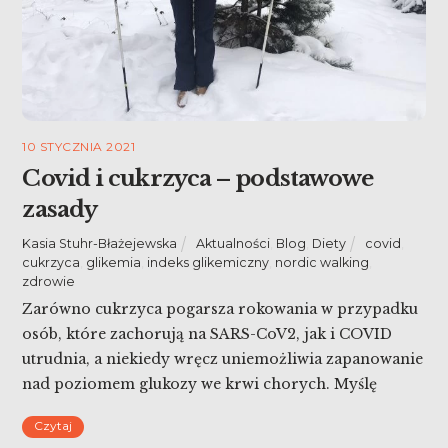
10 STYCZNIA 2021
Covid i cukrzyca – podstawowe
zasady
Kasia Stuhr-Błażejewska
Aktualności
,
Blog
,
Diety
covid
,
cukrzyca
,
glikemia
,
indeks glikemiczny
,
nordic walking
,
zdrowie
Zarówno cukrzyca pogarsza rokowania w przypadku
osób, które zachorują na SARS-CoV2, jak i COVID
utrudnia, a niekiedy wręcz uniemożliwia zapanowanie
nad poziomem glukozy we krwi chorych. Myślę
zatem, że to odpowiedni moment, aby szczególnie
Czytaj
zadbać o zdrowie. Covid i cukrzyca – podstawowe