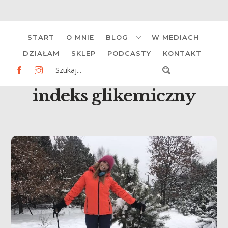
Skip
START
O MNIE
BLOG
W MEDIACH
to
content
DZIAŁAM
SKLEP
PODCASTY
KONTAKT
indeks glikemiczny