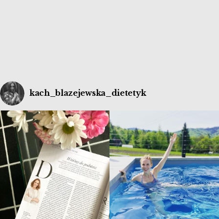
zasady.
kach_blazejewska_dietetyk