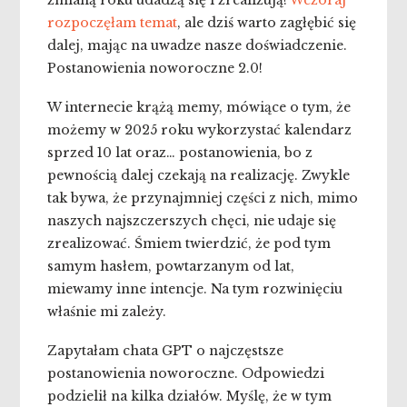
zmianą roku udadzą się i zrealizują!
Wczoraj
rozpoczęłam temat
, ale dziś warto zagłębić się
dalej, mając na uwadze nasze doświadczenie.
Postanowienia noworoczne 2.0!
W internecie krążą memy, mówiące o tym, że
możemy w 2025 roku wykorzystać kalendarz
sprzed 10 lat oraz… postanowienia, bo z
pewnością dalej czekają na realizację. Zwykle
tak bywa, że przynajmniej części z nich, mimo
naszych najszczerszych chęci, nie udaje się
zrealizować. Śmiem twierdzić, że pod tym
samym hasłem, powtarzanym od lat,
miewamy inne intencje. Na tym rozwinięciu
właśnie mi zależy.
Zapytałam chata GPT o najczęstsze
postanowienia noworoczne. Odpowiedzi
podzielił na kilka działów. Myślę, że w tym