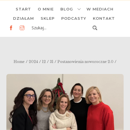
Skip
START
O MNIE
BLOG
W MEDIACH
to
content
DZIAŁAM
SKLEP
PODCASTY
KONTAKT
/
/
/
/
/
Home
2024
12
31
Postanowienia noworoczne 2.0