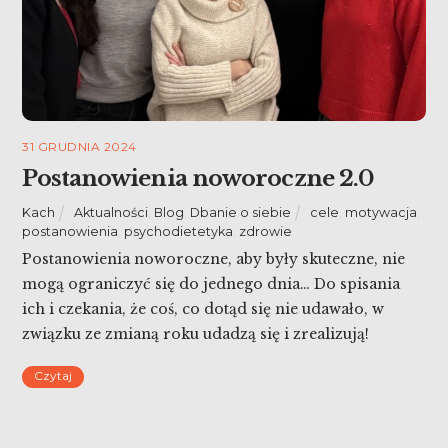
31 GRUDNIA 2024
Postanowienia noworoczne 2.0
Kach
Aktualności
,
Blog
,
Dbanie o siebie
cele
,
motywacja
,
postanowienia
,
psychodietetyka
,
zdrowie
Postanowienia noworoczne, aby były skuteczne, nie
mogą ograniczyć się do jednego dnia… Do spisania
ich i czekania, że coś, co dotąd się nie udawało, w
związku ze zmianą roku udadzą się i zrealizują!
Wczoraj rozpoczęłam temat, ale dziś warto zagłębić
Czytaj
się dalej, mając na uwadze nasze doświadczenie.
Postanowienia noworoczne 2.0!