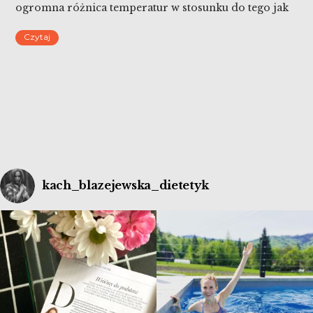
ogromna różnica temperatur w stosunku do tego jak
było jeszcze kilka dni temu, napawa mnie nadzieją. I
Czytaj
niemal prosi o wiosenne porządki.
kach_blazejewska_dietetyk