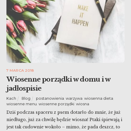
7 MARCA 2018
Wiosenne porządki w domu i w
jadłospisie
Kach
Blog
postanowienia
,
warzywa
,
wiosenna dieta
,
wiosenne menu
,
wiosenne porządki
,
wiosna
Dziś podczas spaceru z psem dotarło do mnie, że już
niedługo, już za chwilę będzie wiosna! Ptaki śpiewają i
jest tak cudownie wokoło – mimo, że pada deszcz, to