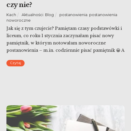
czy nie?
Kach
Aktualności
,
Blog
postanowienia
,
postanowienia
noworoczne
Jak się z tym czujecie? Pamiętam czasy podstawówki i
liceum, co roku 1 stycznia zaczynałam pisać nowy
pamiętnik, w którym notowałam noworoczne
postanowienia – m.in. codziennie pisać pamiętnik 😀 A
potem było jak było… Od kilku lat, w związku z moją
Czytaj
przekorną naturą jak sądzę, buntuję się. Nie
postanawiam nic, nie zmieniam absolutnie niczego w
styczniu. […]