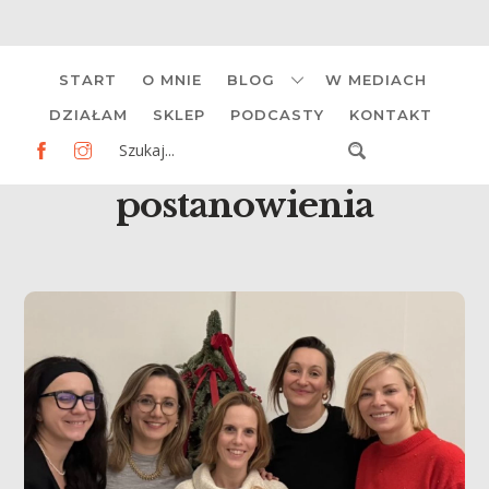
Skip
START
O MNIE
BLOG
W MEDIACH
to
content
DZIAŁAM
SKLEP
PODCASTY
KONTAKT
postanowienia