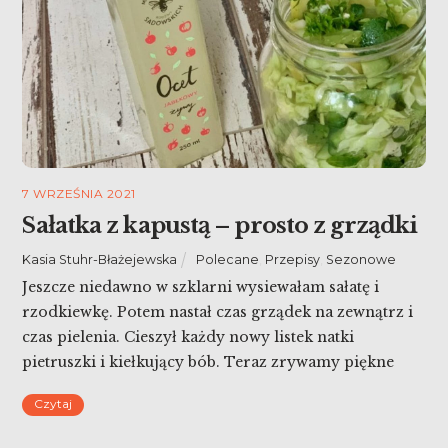
7 WRZEŚNIA 2021
Sałatka z kapustą – prosto z grządki
Kasia Stuhr-Błażejewska
Polecane
,
Przepisy
,
Sezonowe
Jeszcze niedawno w szklarni wysiewałam sałatę i
rzodkiewkę. Potem nastał czas grządek na zewnątrz i
czas pielenia. Cieszył każdy nowy listek natki
pietruszki i kiełkujący bób. Teraz zrywamy piękne
pomidory, i zjadamy plony. Dlatego dzielę się
Czytaj
przepisem na nasze pyszności: sałatka z kapustą –
prosto z grządki, z dodatkiem przypraw z Pasieki