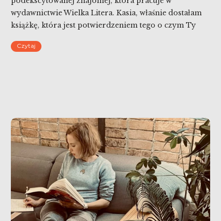
podekscytowanej znajomej, która pracuje w
wydawnictwie Wielka Litera. Kasia, właśnie dostałam
książkę, która jest potwierdzeniem tego o czym Ty
mówisz! To niesamowite, Brytyjska lekarka Jenny
Czytaj
Goodman napisała jak dbać o siebie w
poszczególnych porach roku, jak wszystko wpływa na
nasze zdrowie. Tak samo jak Ty! Chcesz przeczytać tę
książkę? […]