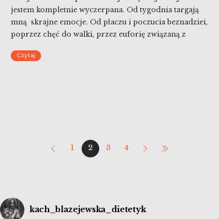
jestem kompletnie wyczerpana. Od tygodnia targają
mną skrajne emocje. Od płaczu i poczucia beznadziei,
poprzez chęć do walki, przez euforię związaną z
tłumami, szczególnie młodych, na protestach. To
Czytaj
trudny czas dla wszystkich kobiet w Polsce. Dlatego
zaopiekuj się sobą, protest kobiet trwa i jeszcze trochę
potrwa.
1
2
3
4
kach_blazejewska_dietetyk