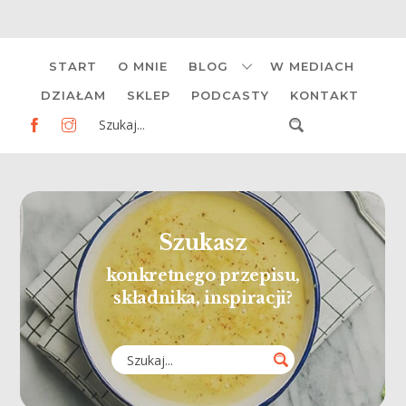
Skip
START
O MNIE
BLOG
W MEDIACH
to
content
DZIAŁAM
SKLEP
PODCASTY
KONTAKT
Szukasz
konkretnego przepisu,
składnika, inspiracji?