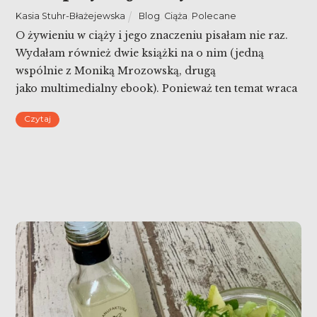
Kasia Stuhr-Błażejewska
Blog
,
Ciąża
,
Polecane
O żywieniu w ciąży i jego znaczeniu pisałam nie raz.
Wydałam również dwie książki na o nim (jedną
wspólnie z Moniką Mrozowską, drugą
jako multimedialny ebook). Ponieważ ten temat wraca
w mojej pracy zawodowej, a ja czytam nowinki w
Czytaj
kwestii odżywiania kobiet w ciąży, wracam do tematu:
dieta przyszłej mamy.