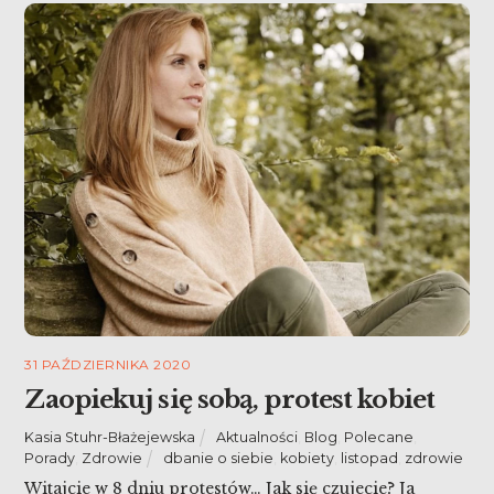
31 PAŹDZIERNIKA 2020
Zaopiekuj się sobą, protest kobiet
Kasia Stuhr-Błażejewska
Aktualności
,
Blog
,
Polecane
,
Porady
,
Zdrowie
dbanie o siebie
,
kobiety
,
listopad
,
zdrowie
Witajcie w 8 dniu protestów… Jak się czujecie? Ja