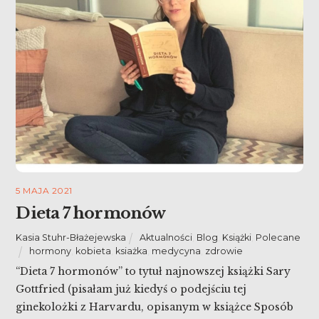
5 MAJA 2021
Dieta 7 hormonów
Kasia Stuhr-Błażejewska
Aktualności
,
Blog
,
Książki
,
Polecane
hormony
,
kobieta
,
ksiażka
,
medycyna
,
zdrowie
“Dieta 7 hormonów” to tytuł najnowszej książki Sary
Gottfried (pisałam już kiedyś o podejściu tej
ginekolożki z Harvardu, opisanym w książce Sposób