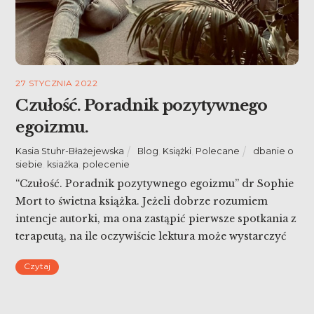
27 STYCZNIA 2022
Czułość. Poradnik pozytywnego
egoizmu.
Kasia Stuhr-Błażejewska
Blog
,
Książki
,
Polecane
dbanie o
siebie
,
ksiażka
,
polecenie
“Czułość. Poradnik pozytywnego egoizmu” dr Sophie
Mort to świetna książka. Jeżeli dobrze rozumiem
intencje autorki, ma ona zastąpić pierwsze spotkania z
terapeutą, na ile oczywiście lektura może wystarczyć
za spotkanie ze specjalistą. Ale to także bardzo bogaty
Czytaj
zbiór poleceń książkowych, rad, zaleceń, diagnoz i
wyjaśnień.