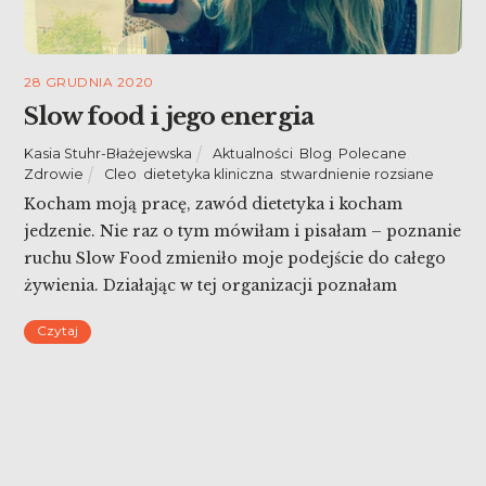
28 GRUDNIA 2020
Slow food i jego energia
Kasia Stuhr-Błażejewska
Aktualności
,
Blog
,
Polecane
,
Zdrowie
Cleo
,
dietetyka kliniczna
,
stwardnienie rozsiane
Kocham moją pracę, zawód dietetyka i kocham
jedzenie. Nie raz o tym mówiłam i pisałam – poznanie
ruchu Slow Food zmieniło moje podejście do całego
żywienia. Działając w tej organizacji poznałam
również masę wspaniałych ludzi, z którymi moje
Czytaj
ścieżki prywatne i zawodowe przecinają się do dziś.
Ale teraz chciałabym napisać trochę o tym, jak w […]