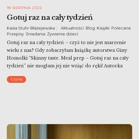
18 SIERPNIA 2022
Gotuj raz na cały tydzień
Kasia Stuhr-Błażejewska
Aktualności
,
Blog
,
Książki
,
Polecane
,
Przepisy
,
Śniadania
,
Żywienie dzieci
Gotuj raz na cały tydzień – czyż to nie jest marzenie
wielu z nas? Gdy zobaczyłam książkę autorstwa Giny
Homolki “Skinny taste. Meal prep – Gotuj raz na cały
tydzień” nie mogłam jej nie wziąć do ręki! Autorka
poza wieloma przepisami i pomysłami co i jak
Czytaj
gotować, aby ułatwić sobie życie, daje też wiele
pomysłów, […]