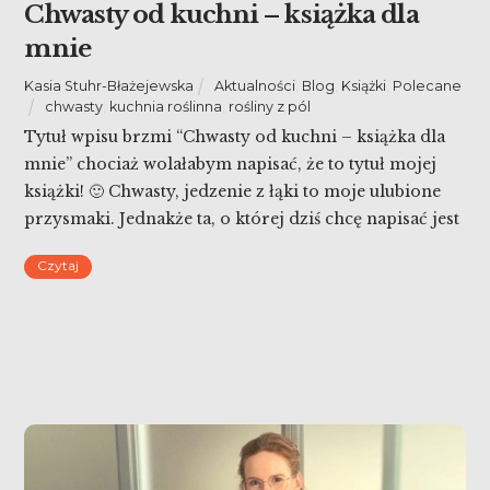
Chwasty od kuchni – książka dla
mnie
Kasia Stuhr-Błażejewska
Aktualności
,
Blog
,
Książki
,
Polecane
chwasty
,
kuchnia roślinna
,
rośliny z pól
Tytuł wpisu brzmi “Chwasty od kuchni – książka dla
mnie” chociaż wolałabym napisać, że to tytuł mojej
książki! 🙂 Chwasty, jedzenie z łąki to moje ulubione
przysmaki. Jednakże ta, o której dziś chcę napisać jest
autorstwa Piotra Ciemnego. To przepiękna książka w
Czytaj
twardej oprawie (można ją spokojnie zabrać na
wycieczkę i nie ulegnie zniszczeniu). Ale […]