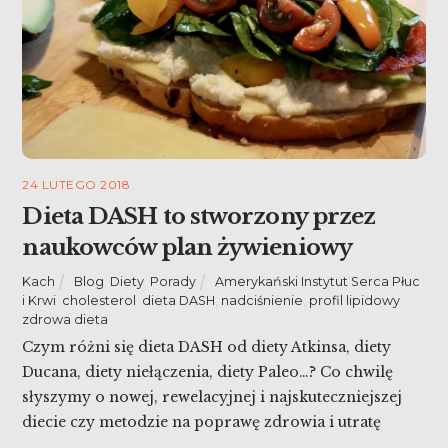
24 LUTEGO 2018
Dieta DASH to stworzony przez
naukowców plan żywieniowy
Kach
Blog
,
Diety
,
Porady
Amerykański Instytut Serca Płuc
i Krwi
,
cholesterol
,
dieta DASH
,
nadciśnienie
,
profil lipidowy
,
zdrowa dieta
Czym różni się dieta DASH od diety Atkinsa, diety
Ducana, diety niełączenia, diety Paleo…? Co chwilę
słyszymy o nowej, rewelacyjnej i najskuteczniejszej
diecie czy metodzie na poprawę zdrowia i utratę
zbędnych kilogramów. Ale podczas stosowania oraz