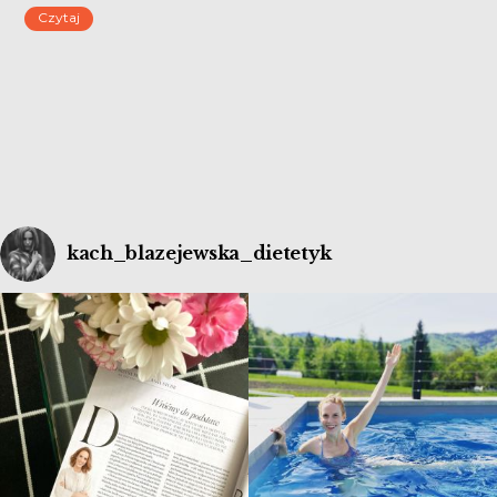
Czytaj
po skończonej kuracji, samopoczucie czy też efekt
końcowy nie zawsze bywa zadowalający.
kach_blazejewska_dietetyk