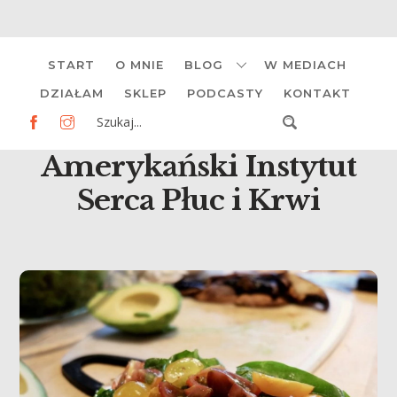
Skip
START
O MNIE
BLOG
W MEDIACH
to
content
DZIAŁAM
SKLEP
PODCASTY
KONTAKT
Amerykański Instytut
Serca Płuc i Krwi