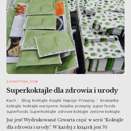
6 KWIETNIA 2018
Superkoktajle dla zdrowia i urody
Kach
Blog
,
Koktajle
,
Książki
,
Napoje
,
Przepisy
brukselka
,
koktajle
,
koktajle warzywne
,
ksiażka
,
przepisy
,
super foods
,
superfoods
,
Superkoktajle
,
zdrowe koktajle
,
zielone koktajle
Już jest! Wydrukowana! Czwarta część w serii “Koktajle
dla zdrowia i urody”. W każdej z książek jest 70