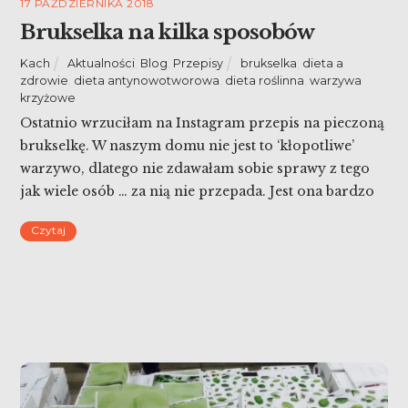
17 PAŹDZIERNIKA 2018
Brukselka na kilka sposobów
Kach
Aktualności
,
Blog
,
Przepisy
brukselka
,
dieta a
zdrowie
,
dieta antynowotworowa
,
dieta roślinna
,
warzywa
krzyżowe
Ostatnio wrzuciłam na Instagram przepis na pieczoną
brukselkę. W naszym domu nie jest to ‘kłopotliwe’
warzywo, dlatego nie zdawałam sobie sprawy z tego
jak wiele osób … za nią nie przepada. Jest ona bardzo
zdrowa, dlatego może warto przełamać dziecięce
Czytaj
uprzedzenia? Dziś brukselka na kilka sposobów!