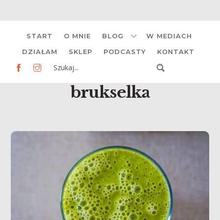
Skip
START
O MNIE
BLOG
W MEDIACH
to
content
DZIAŁAM
SKLEP
PODCASTY
KONTAKT
brukselka