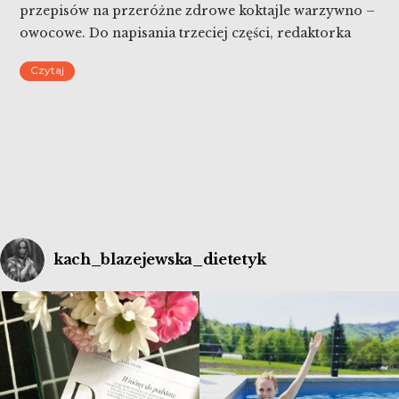
przepisów na przeróżne zdrowe koktajle warzywno –
owocowe. Do napisania trzeciej części, redaktorka
Magda Chorębała musiała mnie długo namawiać. Bo
Czytaj
co jeszcze mogę wycisnąć? A potem wymyśliła
Superkoktajle czyli koktajle z superfoods i tu
wyzwanie przyjęłam o […]
kach_blazejewska_dietetyk