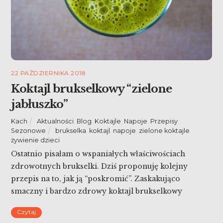
22 PAŹDZIERNIKA 2018
Koktajl brukselkowy “zielone
jabłuszko”
Kach
Aktualności
,
Blog
,
Koktajle
,
Napoje
,
Przepisy
,
Sezonowe
brukselka
,
koktajl
,
napoje
,
zielone koktajle
,
żywienie dzieci
Ostatnio pisałam o wspaniałych właściwościach
zdrowotnych brukselki. Dziś proponuję kolejny
przepis na to, jak ją “poskromić”. Zaskakująco
smaczny i bardzo zdrowy koktajl brukselkowy
“zielone jabłuszko”.
Czytaj