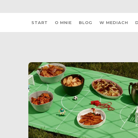
Skip
START
O MNIE
BLOG
W MEDIACH
to
content