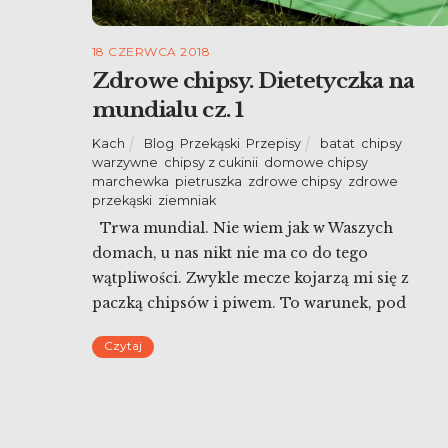
18 CZERWCA 2018
Zdrowe chipsy. Dietetyczka na
mundialu cz. 1
Kach
Blog
,
Przekąski
,
Przepisy
batat
,
chipsy
warzywne
,
chipsy z cukinii
,
domowe chipsy
,
marchewka
,
pietruszka
,
zdrowe chipsy
,
zdrowe
przekąski
,
ziemniak
Trwa mundial. Nie wiem jak w Waszych
domach, u nas nikt nie ma co do tego
wątpliwości. Zwykle mecze kojarzą mi się z
paczką chipsów i piwem. To warunek, pod
którym można namówić mnie do oglądania
Czytaj
meczu. Mam dziś więc propozycję na zdrowe
chipsy. I wcale nie ustępujące ‘tym kupnym’.
Znajomy, któremu proponowałam warzywne i
[…]