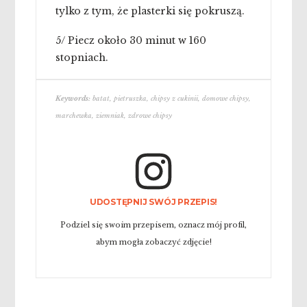
tylko z tym, że plasterki się pokruszą.
5/ Piecz około 30 minut w 160
stopniach.
Keywords:
batat, pietruszka, chipsy z cukinii, domowe chipsy,
marchewka, ziemniak, zdrowe chipsy
UDOSTĘPNIJ SWÓJ PRZEPIS!
Podziel się swoim przepisem, oznacz mój profil,
abym mogła zobaczyć zdjęcie!