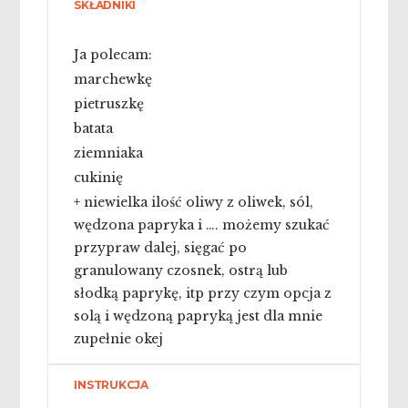
SKŁADNIKI
Ja polecam:
marchewkę
pietruszkę
batata
ziemniaka
cukinię
+ niewielka ilość oliwy z oliwek, sól,
wędzona papryka i …. możemy szukać
przypraw dalej, sięgać po
granulowany czosnek, ostrą lub
słodką paprykę, itp przy czym opcja z
solą i wędzoną papryką jest dla mnie
zupełnie okej
INSTRUKCJA