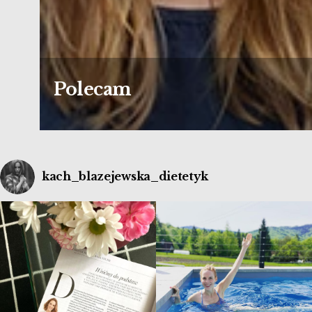
Polecam
kach_blazejewska_dietetyk