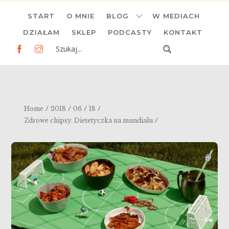
Skip
START
O MNIE
BLOG
W MEDIACH
to
content
DZIAŁAM
SKLEP
PODCASTY
KONTAKT
/
/
/
/
Home
2018
06
18
/
Zdrowe chipsy. Dietetyczka na mundialu