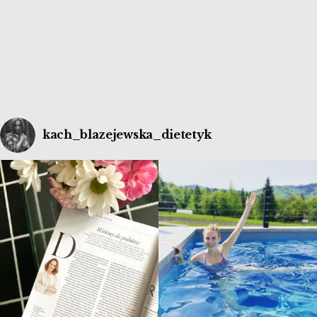
medycznych, a nie rolniczych. Dieta po usunięciu
pęcherzyka żółciowego jest niezmiernie […]
kach_blazejewska_dietetyk