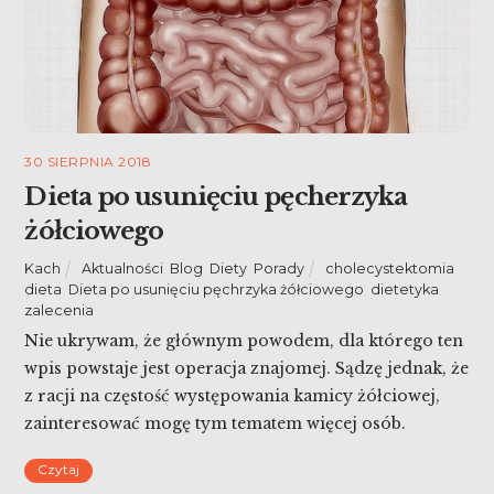
30 SIERPNIA 2018
Dieta po usunięciu pęcherzyka
żółciowego
Kach
Aktualności
,
Blog
,
Diety
,
Porady
cholecystektomia
,
dieta
,
Dieta po usunięciu pęchrzyka żółciowego
,
dietetyka
,
zalecenia
Nie ukrywam, że głównym powodem, dla którego ten
wpis powstaje jest operacja znajomej. Sądzę jednak, że
z racji na częstość występowania kamicy żółciowej,
zainteresować mogę tym tematem więcej osób.
Uznajmy również, że jest to mój osobisty wkład w
Czytaj
udowodnienie, że dietetyka jest nauką z dziedzin