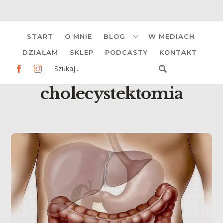
Skip
START
O MNIE
BLOG
W MEDIACH
to
content
DZIAŁAM
SKLEP
PODCASTY
KONTAKT
cholecystektomia