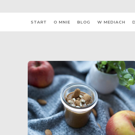
Skip
START
O MNIE
BLOG
W MEDIACH
to
content