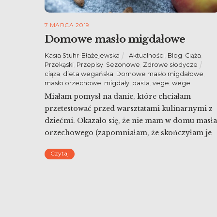
7 MARCA 2019
Domowe masło migdałowe
Kasia Stuhr-Błażejewska
Aktualności
,
Blog
,
Ciąża
,
Przekąski
,
Przepisy
,
Sezonowe
,
Zdrowe słodycze
ciąża
,
dieta wegańska
,
Domowe masło migdałowe
,
masło orzechowe
,
migdały
,
pasta
,
vege
,
wege
Miałam pomysł na danie, które chciałam
przetestować przed warsztatami kulinarnymi z
dziećmi. Okazało się, że nie mam w domu masła
orzechowego (zapomniałam, że skończyłam je
robią steki z selera). Dlatego zostałam zmuszon
Czytaj
do zrobienia samodzielnie domowego masła
migdałowego (bo tylko migdałów miałam na tyl
dużo w domu).