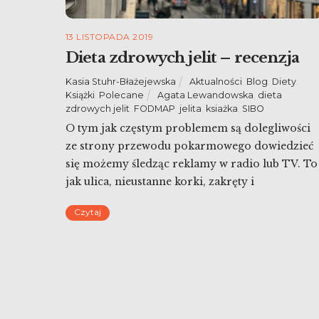
13 LISTOPADA 2019
Dieta zdrowych jelit – recenzja
Kasia Stuhr-Błażejewska
Aktualności
,
Blog
,
Diety
,
Książki
,
Polecane
Agata Lewandowska
,
dieta
zdrowych jelit
,
FODMAP
,
jelita
,
ksiażka
,
SIBO
O tym jak częstym problemem są dolegliwości
ze strony przewodu pokarmowego dowiedzieć
się możemy śledząc reklamy w radio lub TV. To
jak ulica, nieustanne korki, zakręty i
rozwidlenia. Lub patrząc na statystyki strony i
Czytaj
ilość wejść na wpis o diecie FODMAP. Niekiedy
są to poważne schorzenia, nietolerancje i
alergie. Znacznie częściej są to niewielkie
problemy, […]