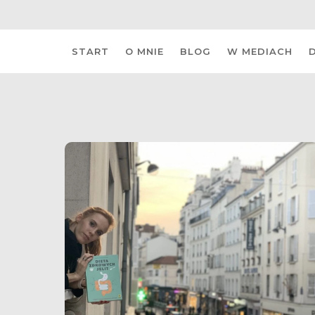
Skip
START
O MNIE
BLOG
W MEDIACH
to
content