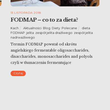
13 LISTOPADA 2018
FODMAP – co to za dieta?
Kach
Aktualności
,
Blog
,
Diety
,
Polecane
dieta
,
FODMAP
,
jelita
,
zespół jelita drażliwego
,
zespół jelita
nadrważliwego
Termin FODMAP powstał od skrótu
angielskiego fermentable oligosaccharides,
disaccharides, monosaccharides and polyols
czyli w tłumaczeniu fermentujące
oligosacharydy, disacharydy, monosacharydy i
Czytaj
alkohole wielowodorotlenowe. Nadal niewiele to
wyjaśnia prawda? Otóż w skrócie są to składniki
pokarmowe, które zwiększają fermentację
jelitową co wywołuje u niektórych osób wzdęcia
i dolegliwości ze strony przewodu
pokarmowego. Jeśli więc zastanawiasz się czy […]