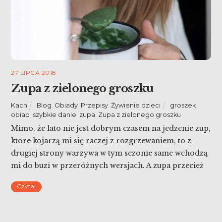
27 LIPCA 2018
Zupa z zielonego groszku
Kach
Blog
,
Obiady
,
Przepisy
,
Żywienie dzieci
groszek
,
obiad
,
szybkie danie
,
zupa
,
Zupa z zielonego groszku
Mimo, że lato nie jest dobrym czasem na jedzenie zup,
które kojarzą mi się raczej z rozgrzewaniem, to z
drugiej strony warzywa w tym sezonie same wchodzą
mi do buzi w przeróżnych wersjach. A zupa przecież
nie musi być gorąca. Zupa z zielonego groszku to
Czytaj
esencja słodyczy lata.