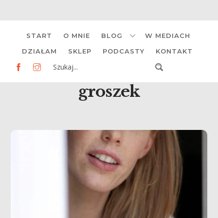
Skip
START
O MNIE
BLOG
W MEDIACH
to
content
DZIAŁAM
SKLEP
PODCASTY
KONTAKT
groszek