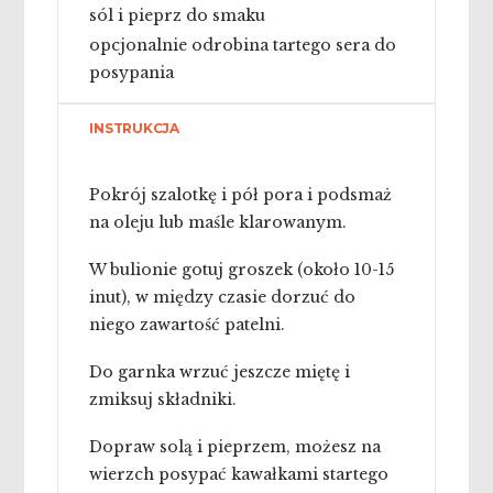
sól i pieprz do smaku
opcjonalnie odrobina tartego sera do
posypania
INSTRUKCJA
Pokrój szalotkę i pół pora i podsmaż
na oleju lub maśle klarowanym.
W bulionie gotuj groszek (około 10-15
inut), w między czasie dorzuć do
niego zawartość patelni.
Do garnka wrzuć jeszcze miętę i
zmiksuj składniki.
Dopraw solą i pieprzem, możesz na
wierzch posypać kawałkami startego