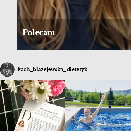
Polecam
kach_blazejewska_dietetyk