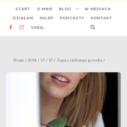
Skip
START
O MNIE
BLOG
W MEDIACH
to
content
DZIAŁAM
SKLEP
PODCASTY
KONTAKT
/
/
/
/
/
Home
2018
07
27
Zupa z zielonego groszku