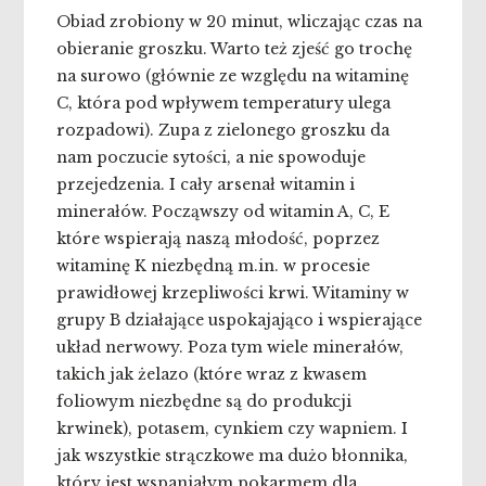
Obiad zrobiony w 20 minut, wliczając czas na
obieranie groszku. Warto też zjeść go trochę
na surowo (głównie ze względu na witaminę
C, która pod wpływem temperatury ulega
rozpadowi). Zupa z zielonego groszku da
nam poczucie sytości, a nie spowoduje
przejedzenia. I cały arsenał witamin i
minerałów. Począwszy od witamin A, C, E
które wspierają naszą młodość, poprzez
witaminę K niezbędną m.in. w procesie
prawidłowej krzepliwości krwi. Witaminy w
grupy B działające uspokajająco i wspierające
układ nerwowy. Poza tym wiele minerałów,
takich jak żelazo (które wraz z kwasem
foliowym niezbędne są do produkcji
krwinek), potasem, cynkiem czy wapniem. I
jak wszystkie strączkowe ma dużo błonnika,
który jest wspaniałym pokarmem dla