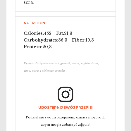
sera.
NUTRITION
Calories:
452
Fat:
21,3
Carbohydrates:
36,3
Fiber:
19,3
Protein:
20,8
Keywords:
żywienie dzieci, groszek, obiad, szybkie danie,
zupa, zupa z zielonego groszku
UDOSTĘPNIJ SWÓJ PRZEPIS!
Podziel się swoim przepisem, oznacz mój profil,
abym mogła zobaczyć zdjęcie!