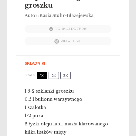
groszku
Autor:
Kasia Stuhr-Błażejewska
DRUKUJ PRZEPIS
PIN RECIPE
SKŁADNIKI
1X
2X
3X
SCALE
1
,5-2 szklanki groszku
0
,5 l bulionu warzywnego
1
szalotka
1/2
pora
2
łyżki oleju lub… masła klarowanego
kilka listków mięty