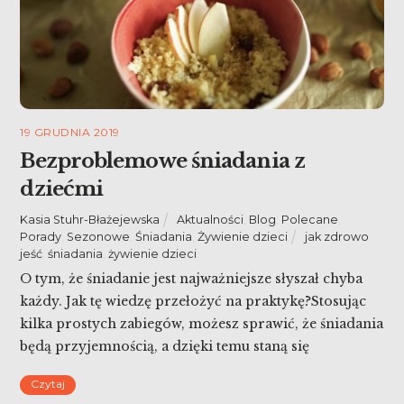
19 GRUDNIA 2019
Bezproblemowe śniadania z
dziećmi
Kasia Stuhr-Błażejewska
Aktualności
,
Blog
,
Polecane
,
Porady
,
Sezonowe
,
Śniadania
,
Żywienie dzieci
jak zdrowo
jeść
,
śniadania
,
żywienie dzieci
O tym, że śniadanie jest najważniejsze słyszał chyba
każdy. Jak tę wiedzę przełożyć na praktykę?Stosując
kilka prostych zabiegów, możesz sprawić, że śniadania
będą przyjemnością, a dzięki temu staną się
codziennością. Bezproblemowe śniadania z dziećmi.
Czytaj