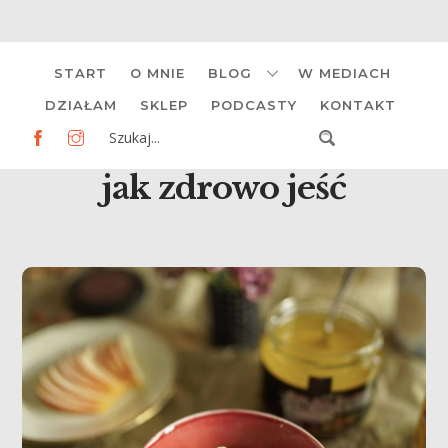
Skip
START
O MNIE
BLOG
W MEDIACH
to
content
DZIAŁAM
SKLEP
PODCASTY
KONTAKT
jak zdrowo jeść