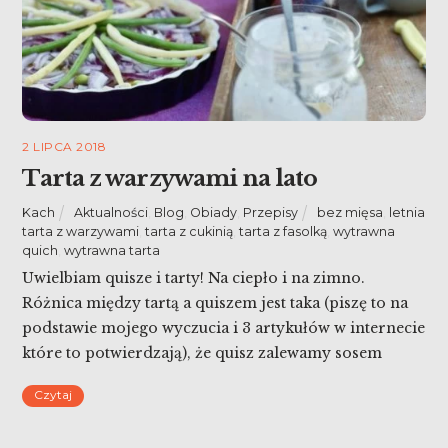
2 LIPCA 2018
Tarta z warzywami na lato
Kach
Aktualności
,
Blog
,
Obiady
,
Przepisy
bez mięsa
,
letnia
tarta z warzywami
,
tarta z cukinią
,
tarta z fasolką
,
wytrawna
quich
,
wytrawna tarta
Uwielbiam quisze i tarty! Na ciepło i na zimno.
Różnica między tartą a quiszem jest taka (piszę to na
podstawie mojego wyczucia i 3 artykułów w internecie
które to potwierdzają), że quisz zalewamy sosem
śmietanowo – jajecznym. Dziś tarta z warzywami na
Czytaj
lato.