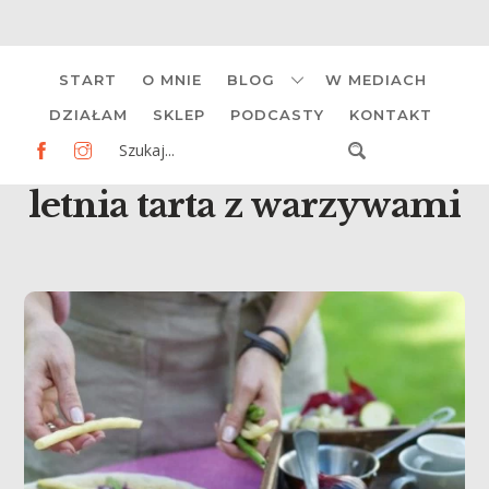
Skip
START
O MNIE
BLOG
W MEDIACH
to
content
DZIAŁAM
SKLEP
PODCASTY
KONTAKT
letnia tarta z warzywami