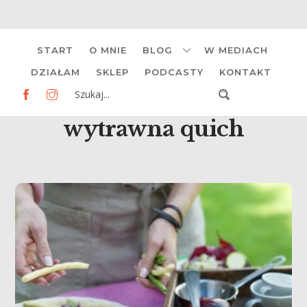
Skip
START
O MNIE
BLOG
W MEDIACH
to
content
DZIAŁAM
SKLEP
PODCASTY
KONTAKT
wytrawna quich