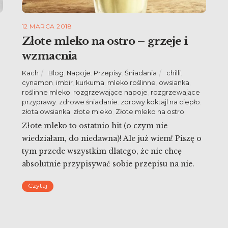
12 MARCA 2018
Złote mleko na ostro – grzeje i
wzmacnia
Kach
Blog
,
Napoje
,
Przepisy
,
Śniadania
chilli
,
cynamon
,
imbir
,
kurkuma
,
mleko roślinne
,
owsianka
,
roślinne mleko
,
rozgrzewające napoje
,
rozgrzewające
przyprawy
,
zdrowe śniadanie
,
zdrowy koktajl na ciepło
,
złota owsianka
,
złote mleko
,
Złote mleko na ostro
Złote mleko to ostatnio hit (o czym nie
wiedziałam, do niedawna)! Ale już wiem! Piszę o
tym przede wszystkim dlatego, że nie chcę
absolutnie przypisywać sobie przepisu na nie.
h
Aczkolwiek nie znalazłam pośród kilku
Czytaj
internetowych przepisów dodatku chilli – a ja ją
dodałam 🙂 Wyszło mi więc złote mleko na
ostro, ale oczywiście jeśli ktoś […]