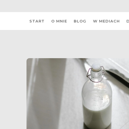
Skip
START
O MNIE
BLOG
W MEDIACH
to
content