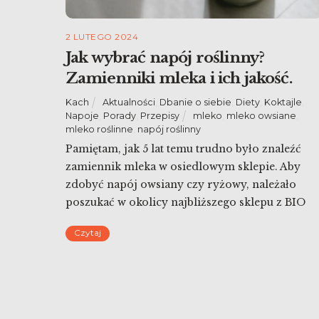
2 LUTEGO 2024
Jak wybrać napój roślinny?
Zamienniki mleka i ich jakość.
Kach
Aktualności
,
Dbanie o siebie
,
Diety
,
Koktajle
,
Napoje
,
Porady
,
Przepisy
mleko
,
mleko owsiane
,
mleko roślinne
,
napój roślinny
Pamiętam, jak 5 lat temu trudno było znaleźć
zamiennik mleka w osiedlowym sklepie. Aby
zdobyć napój owsiany czy ryżowy, należało
poszukać w okolicy najbliższego sklepu z BIO
żywnością. Dziś ilość zamienników mleka
Czytaj
krowiego jest ogromna. Napoje roślinne dużyc
marek kupić można w dyskontach i małych
sklepikach, a ich wybór jest oszałamiający. Nic
więc dziwnego, że […]