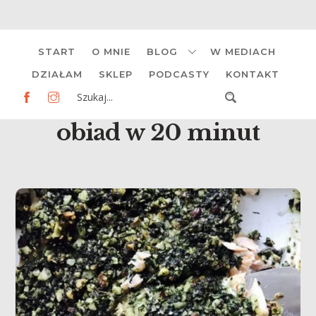
Skip
START
O MNIE
BLOG
W MEDIACH
to
content
DZIAŁAM
SKLEP
PODCASTY
KONTAKT
obiad w 20 minut