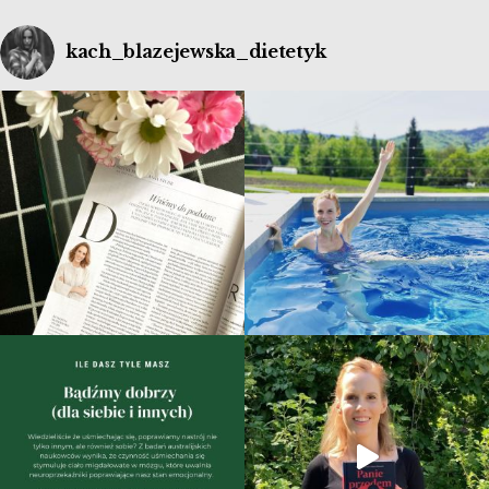
kach_blazejewska_dietetyk