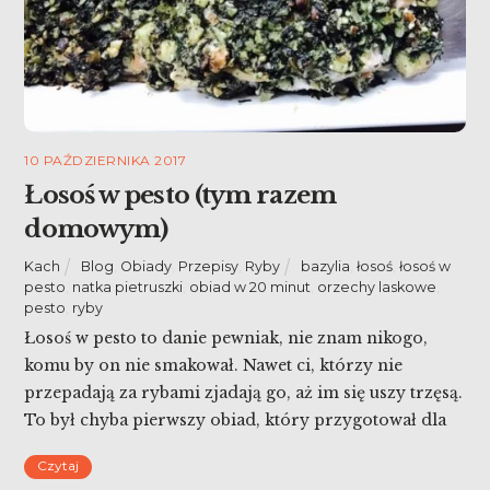
10 PAŹDZIERNIKA 2017
Łosoś w pesto (tym razem
domowym)
Kach
Blog
,
Obiady
,
Przepisy
,
Ryby
bazylia
,
łosoś
,
łosoś w
pesto
,
natka pietruszki
,
obiad w 20 minut
,
orzechy laskowe
,
pesto
,
ryby
Łosoś w pesto to danie pewniak, nie znam nikogo,
komu by on nie smakował. Nawet ci, którzy nie
przepadają za rybami zjadają go, aż im się uszy trzęsą.
To był chyba pierwszy obiad, który przygotował dla
nas Maciek. Ja teraz zrobiłam w wersji z domowym
Czytaj
pesto.