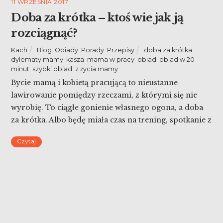
11 WRZEŚNIA 2017
Doba za krótka – ktoś wie jak ją
rozciągnąć?
Kach
Blog
,
Obiady
,
Porady
,
Przepisy
doba za krótka
,
dylematy mamy
,
kasza
,
mama w pracy
,
obiad
,
obiad w 20
minut
,
szybki obiad
,
z życia mamy
Bycie mamą i kobietą pracującą to nieustanne
lawirowanie pomiędzy rzeczami, z którymi się nie
wyrobię. To ciągłe gonienie własnego ogona, a doba
za krótka. Albo będę miała czas na trening, spotkanie z
przyjaciółkami czy książkę. Albo będę wspaniałą
Czytaj
mamą, która pracuje w nocy – więc mogę być trochę
zombie. Albo będę wyspana, ale przez dom […]