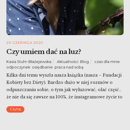
20 CZERWCA 2020
Czy umiem dać na luz?
Kasia Stuhr-Błażejewska
Aktualności
,
Blog
czas dla mnie
,
odpoczynek
,
osiędbanie
,
praca nad sobą
Kilka dni temu wyszła nasza książka (nasza – Fundacji
Kobiety bez Diety). Bardzo dużo w niej rozmów o
odpuszczaniu sobie, o tym jak wyluzować, olać część..
że nie da się zawsze na 100%, że instagramowe życie to
nie real… A dziś podczas mycia kabiny w trakcie gdy
Czytaj
brałam prysznic zapytałam siebie, czy umiem dać na
[…]