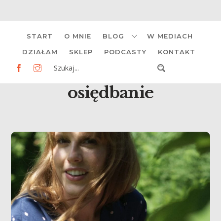
Skip
START
O MNIE
BLOG
W MEDIACH
to
content
DZIAŁAM
SKLEP
PODCASTY
KONTAKT
osiędbanie