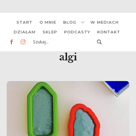
Skip
START
O MNIE
BLOG
W MEDIACH
to
content
DZIAŁAM
SKLEP
PODCASTY
KONTAKT
algi