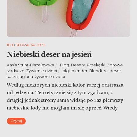
18 LISTOPADA 2019
Niebieski deser na jesień
Kasia Stuhr-Błażejewska
Blog
,
Desery
,
Przekąski
,
Zdrowe
słodycze
,
Żywienie dzieci
algi
,
blender
,
Blendtec
,
deser
,
kasza jaglana
,
żywienie dzieci
Według niektórych niebieski kolor raczej odstrasza
od jedzenia. Teoretycznie się z tym zgadzam, z
drugiej jednak strony sama widząc po raz pierwszy
niebieskie lody nie mogłam im się oprzeć. Wtedy
okazało się, że smakowały jak najbardziej sztuczna
Czytaj
guma balonowa, eksperymentu już nie powtórzyłam.
Ostatnio kupiłam niebieską spirulinę i dla