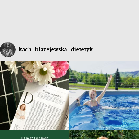
urozmaicenia menu moich dzieci dodałam ją […]
kach_blazejewska_dietetyk