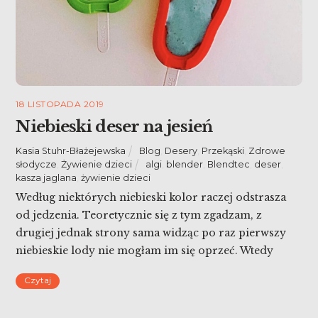
18 LISTOPADA 2019
Niebieski deser na jesień
Kasia Stuhr-Błażejewska
Blog
,
Desery
,
Przekąski
,
Zdrowe
słodycze
,
Żywienie dzieci
algi
,
blender
,
Blendtec
,
deser
,
kasza jaglana
,
żywienie dzieci
Według niektórych niebieski kolor raczej odstrasza
od jedzenia. Teoretycznie się z tym zgadzam, z
drugiej jednak strony sama widząc po raz pierwszy
niebieskie lody nie mogłam im się oprzeć. Wtedy
okazało się, że smakowały jak najbardziej sztuczna
Czytaj
guma balonowa, eksperymentu już nie powtórzyłam.
Ostatnio kupiłam niebieską spirulinę i dla