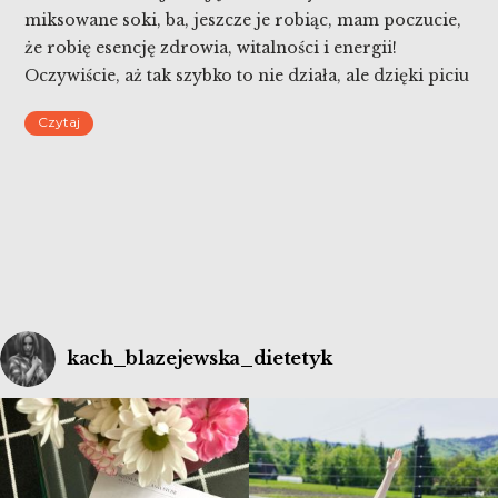
miksowane soki, ba, jeszcze je robiąc, mam poczucie,
że robię esencję zdrowia, witalności i energii!
Oczywiście, aż tak szybko to nie działa, ale dzięki piciu
koktajli można szybko wzmocnić swój organizm.
Czytaj
Czym różnią się między sobą soki i koktajle? Które są
dla nas lepsze? Dlaczego warto pić kolorowe koktajle
[…]
kach_blazejewska_dietetyk