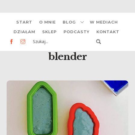
Skip
START
O MNIE
BLOG
W MEDIACH
to
content
DZIAŁAM
SKLEP
PODCASTY
KONTAKT
blender