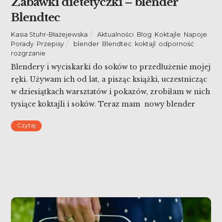
Zabawki dietetyczki – blender
Blendtec
Kasia Stuhr-Błażejewska
Aktualności
,
Blog
,
Koktajle
,
Napoje
,
Porady
,
Przepisy
blender
,
Blendtec
,
koktajl
,
odporność
,
rozgrzanie
Blendery i wyciskarki do soków to przedłużenie mojej
ręki. Używam ich od lat, a pisząc książki, uczestnicząc
w dziesiątkach warsztatów i pokazów, zrobiłam w nich
tysiące koktajli i soków. Teraz mam nowy blender
Blendtec, który bardzo polubiłam!
Czytaj