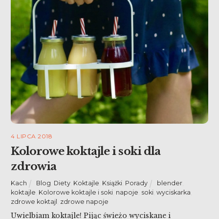
4 LIPCA 2018
Kolorowe koktajle i soki dla
zdrowia
Kach
Blog
,
Diety
,
Koktajle
,
Książki
,
Porady
blender
,
koktajle
,
Kolorowe koktajle i soki
,
napoje
,
soki
,
wyciskarka
,
zdrowe koktajl
,
zdrowe napoje
Uwielbiam koktajle! Pijąc świeżo wyciskane i