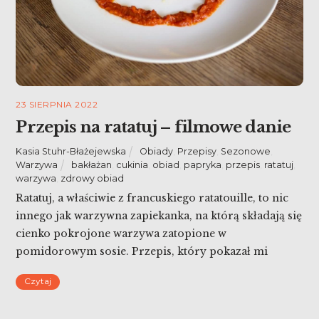
23 SIERPNIA 2022
Przepis na ratatuj – filmowe danie
Kasia Stuhr-Błażejewska
Obiady
,
Przepisy
,
Sezonowe
,
Warzywa
bakłażan
,
cukinia
,
obiad
,
papryka
,
przepis
,
ratatuj
,
warzywa
,
zdrowy obiad
Ratatuj, a właściwie z francuskiego ratatouille, to nic
innego jak warzywna zapiekanka, na którą składają się
cienko pokrojone warzywa zatopione w
pomidorowym sosie. Przepis, który pokazał mi
młody kucharz Michał Solarz, a który ja przekazuje
Czytaj
Wam dalej, inspirowany jest potrawą z bajki Ratatuj, w
której uzdolniony szczurek Remy trafia do paryskiej