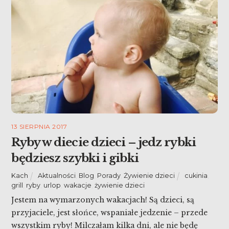
13 SIERPNIA 2017
Ryby w diecie dzieci – jedz rybki
będziesz szybki i gibki
Kach
Aktualności
,
Blog
,
Porady
,
Żywienie dzieci
cukinia
,
grill
,
ryby
,
urlop
,
wakacje
,
żywienie dzieci
Jestem na wymarzonych wakacjach! Są dzieci, są
przyjaciele, jest słońce, wspaniałe jedzenie – przede
wszystkim ryby! Milczałam kilka dni, ale nie będę