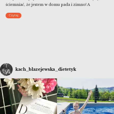
ściemniać, że jestem w domu pada i zimno! A
wszystkim, którzy są teraz w domu życzę
Czytaj
wymarzonych urlopów! Próbuję, usiłuję tu również
pracować.
kach_blazejewska_dietetyk