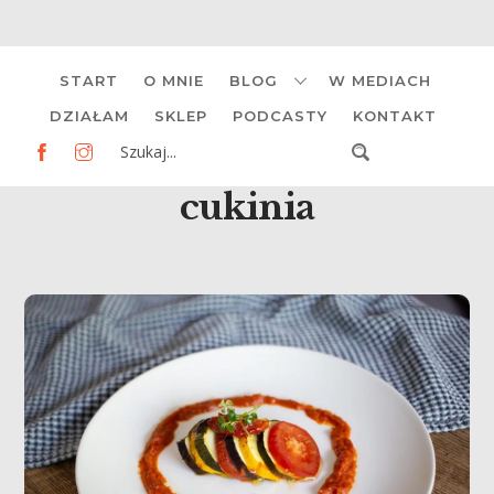
Skip
START
O MNIE
BLOG
W MEDIACH
to
content
DZIAŁAM
SKLEP
PODCASTY
KONTAKT
cukinia