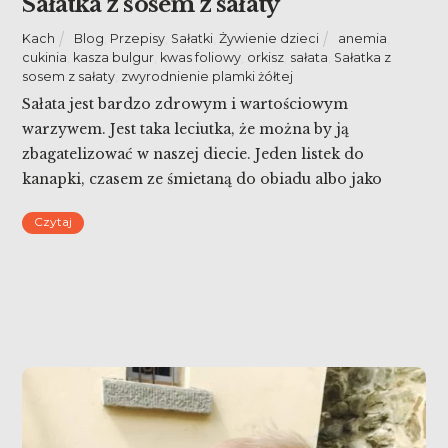
Sałatka z sosem z sałaty
Kach
Blog
,
Przepisy
,
Sałatki
,
Żywienie dzieci
anemia
,
cukinia
,
kasza bulgur
,
kwas foliowy
,
orkisz
,
sałata
,
Sałatka z
sosem z sałaty
,
zwyrodnienie plamki żółtej
Sałata jest bardzo zdrowym i wartościowym
warzywem. Jest taka leciutka, że można by ją
zbagatelizować w naszej diecie. Jeden listek do
kanapki, czasem ze śmietaną do obiadu albo jako
‘podstawę’ do różnych dodatków z winegret. Ja dziś
Czytaj
potraktowałam ją jako dodatek i dzielę się przepisem
na zdrową sałatkę z sosem z sałaty.