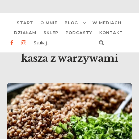
Skip
START
O MNIE
BLOG
W MEDIACH
to
content
DZIAŁAM
SKLEP
PODCASTY
KONTAKT
kasza z warzywami