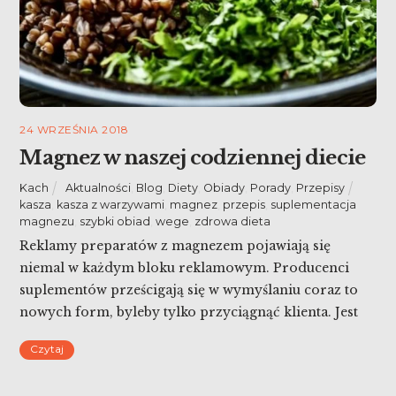
24 WRZEŚNIA 2018
Magnez w naszej codziennej diecie
Kach
Aktualności
,
Blog
,
Diety
,
Obiady
,
Porady
,
Przepisy
kasza
,
kasza z warzywami
,
magnez
,
przepis
,
suplementacja
magnezu
,
szybki obiad
,
wege
,
zdrowa dieta
Reklamy preparatów z magnezem pojawiają się
niemal w każdym bloku reklamowym. Producenci
suplementów prześcigają się w wymyślaniu coraz to
nowych form, byleby tylko przyciągnąć klienta. Jest
więc magnez na skurcze, magnez chelatowany,
Czytaj
magnez w kompleksie z witaminą B i pewnie jeszcze
kilkadziesiąt innych. Który wybrać? Czy w ogóle