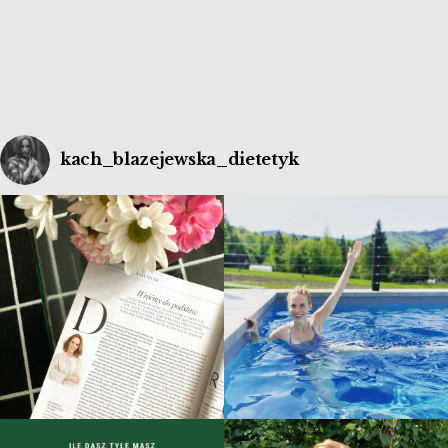
suplementacja preparatami magnezu jest potrzebna i
skuteczna? […]
kach_blazejewska_dietetyk