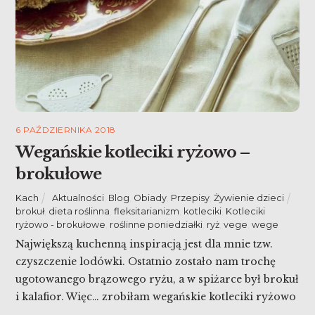
6 PAŹDZIERNIKA 2018
Wegańskie kotleciki ryżowo –
brokułowe
Kach
Aktualności
,
Blog
,
Obiady
,
Przepisy
,
Żywienie dzieci
brokuł
,
dieta roślinna
,
fleksitarianizm
,
kotleciki
,
Kotleciki
ryżowo - brokułowe
,
roślinne poniedziałki
,
ryż
,
vege
,
wege
Największą kuchenną inspiracją jest dla mnie tzw.
czyszczenie lodówki. Ostatnio zostało nam trochę
ugotowanego brązowego ryżu, a w spiżarce był brokuł
i kalafior. Więc… zrobiłam wegańskie kotleciki ryżowo
– brokułowe. Mało pracy, kolacja gotowa, część z nich