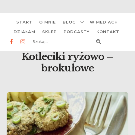
Skip
START
O MNIE
BLOG
W MEDIACH
to
content
DZIAŁAM
SKLEP
PODCASTY
KONTAKT
Kotleciki ryżowo –
brokułowe