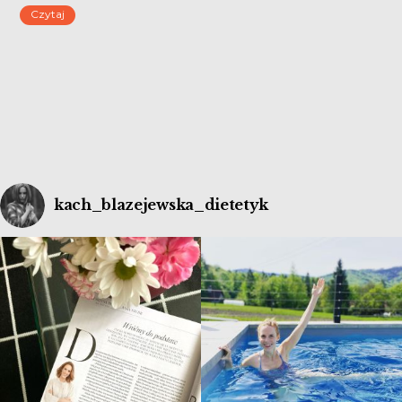
Czytaj
dałam sąsiadce na lunch, a kilka zamroziłam.
kach_blazejewska_dietetyk