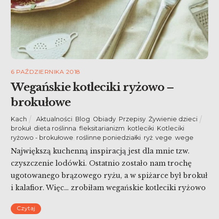
6 PAŹDZIERNIKA 2018
Wegańskie kotleciki ryżowo –
brokułowe
Kach
Aktualności
,
Blog
,
Obiady
,
Przepisy
,
Żywienie dzieci
brokuł
,
dieta roślinna
,
fleksitarianizm
,
kotleciki
,
Kotleciki
ryżowo - brokułowe
,
roślinne poniedziałki
,
ryż
,
vege
,
wege
Największą kuchenną inspiracją jest dla mnie tzw.
czyszczenie lodówki. Ostatnio zostało nam trochę
ugotowanego brązowego ryżu, a w spiżarce był brokuł
i kalafior. Więc… zrobiłam wegańskie kotleciki ryżowo
– brokułowe. Mało pracy, kolacja gotowa, część z nich
Czytaj
dałam sąsiadce na lunch, a kilka zamroziłam.