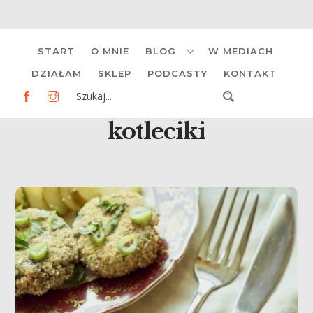
Skip
START
O MNIE
BLOG
W MEDIACH
to
content
DZIAŁAM
SKLEP
PODCASTY
KONTAKT
kotleciki