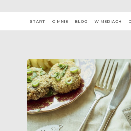
Skip
START
O MNIE
BLOG
W MEDIACH
to
content