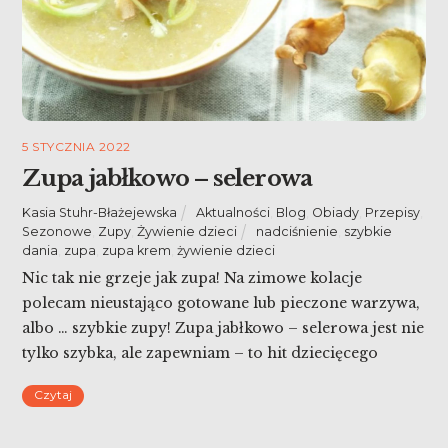
5 STYCZNIA 2022
Zupa jabłkowo – selerowa
Kasia Stuhr-Błażejewska
Aktualności
,
Blog
,
Obiady
,
Przepisy
,
Sezonowe
,
Zupy
,
Żywienie dzieci
nadciśnienie
,
szybkie
dania
,
zupa
,
zupa krem
,
żywienie dzieci
Nic tak nie grzeje jak zupa! Na zimowe kolacje
polecam nieustająco gotowane lub pieczone warzywa,
albo … szybkie zupy! Zupa jabłkowo – selerowa jest nie
tylko szybka, ale zapewniam – to hit dziecięcego
menu!
Czytaj