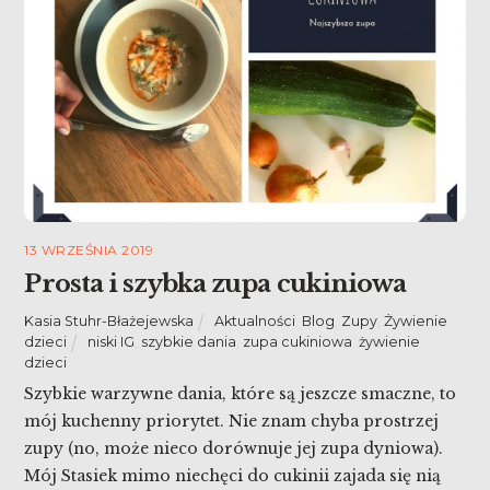
13 WRZEŚNIA 2019
Prosta i szybka zupa cukiniowa
Kasia Stuhr-Błażejewska
Aktualności
,
Blog
,
Zupy
,
Żywienie
dzieci
niski IG
,
szybkie dania
,
zupa cukiniowa
,
żywienie
dzieci
Szybkie warzywne dania, które są jeszcze smaczne, to
mój kuchenny priorytet. Nie znam chyba prostrzej
zupy (no, może nieco dorównuje jej zupa dyniowa).
Mój Stasiek mimo niechęci do cukinii zajada się nią