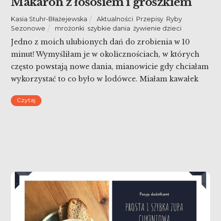
Makaron z łososiem i groszkiem
Kasia Stuhr-Błażejewska
Aktualności
,
Przepisy
,
Ryby
,
Sezonowe
mrożonki
,
szybkie dania
,
żywienie dzieci
Jedno z moich ulubionych dań do zrobienia w 10
minut! Wymyśliłam je w okolicznościach, w których
często powstają nowe dania, mianowicie gdy chciałam
wykorzystać to co było w lodówce. Miałam kawałek
wędzonego łososia, szalotkę i groszek. Powstał więc
Czytaj
makaron z łososiem i groszkiem!