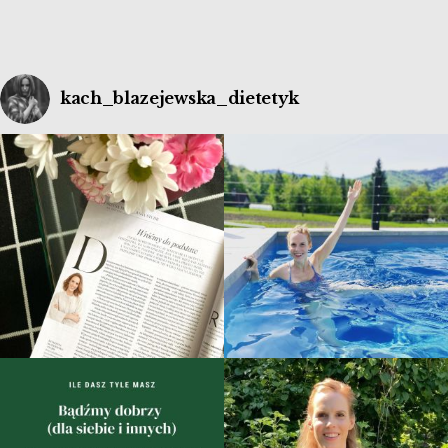
kach_blazejewska_dietetyk