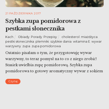
21 PAŹDZIERNIKA 2017
Szybka zupa pomidorowa z
pestkami słonecznika
Kach
Obiady
,
Porady
,
Przepisy
cholesterol
,
miażdżyca
,
pestki słonecznika
,
plemniki
,
szybkie dania
,
witamina E
,
wywar
warzywny
,
zupa
,
zupa pomidorowa
Ostatnio pisałam o tym, że przygotowuję wywar
warzywny, to teraz pomysł na to co z niego zrobić!
Stasiek uwielbia zupę pomidorową. Szybka zupa
pomidorowa to gotowy aromatyczny wywar z sokiem
pomidorowym. Oczywiście dorzucamy tam coś
Czytaj
jeszcze, żeby było zdrowiej i bardziej odżywczo – ale
to wszystko zajmie nam chwilkę.