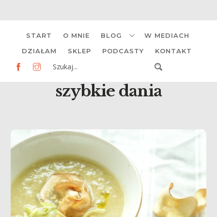
Skip
START
O MNIE
BLOG
W MEDIACH
to
content
DZIAŁAM
SKLEP
PODCASTY
KONTAKT
szybkie dania