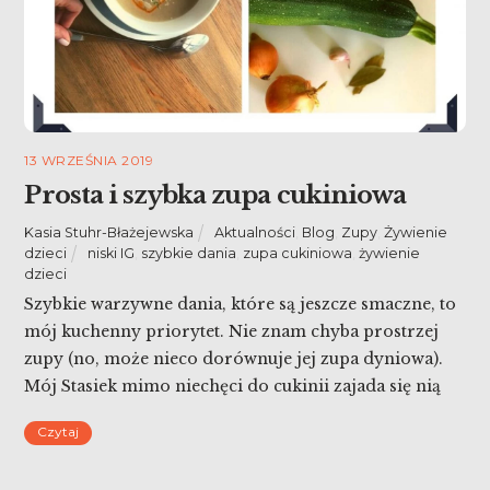
13 WRZEŚNIA 2019
Prosta i szybka zupa cukiniowa
Kasia Stuhr-Błażejewska
Aktualności
,
Blog
,
Zupy
,
Żywienie
dzieci
niski IG
,
szybkie dania
,
zupa cukiniowa
,
żywienie
dzieci
Szybkie warzywne dania, które są jeszcze smaczne, to
mój kuchenny priorytet. Nie znam chyba prostrzej
zupy (no, może nieco dorównuje jej zupa dyniowa).
Mój Stasiek mimo niechęci do cukinii zajada się nią
od dziewiątego miesiąca życia! Prosta i szybka zupa
Czytaj
cukiniowa.