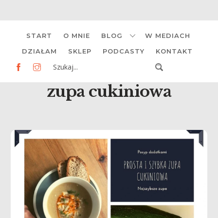
Skip
START
O MNIE
BLOG
W MEDIACH
to
content
DZIAŁAM
SKLEP
PODCASTY
KONTAKT
zupa cukiniowa