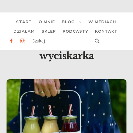
Skip
START
O MNIE
BLOG
W MEDIACH
to
content
DZIAŁAM
SKLEP
PODCASTY
KONTAKT
wyciskarka