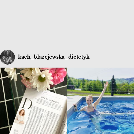
dla nas lepsze? Dlaczego warto pić kolorowe koktajle
[…]
kach_blazejewska_dietetyk