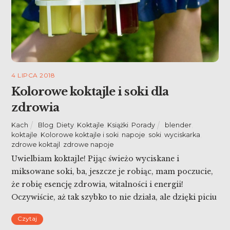
4 LIPCA 2018
Kolorowe koktajle i soki dla
zdrowia
Kach
Blog
,
Diety
,
Koktajle
,
Książki
,
Porady
blender
,
koktajle
,
Kolorowe koktajle i soki
,
napoje
,
soki
,
wyciskarka
,
zdrowe koktajl
,
zdrowe napoje
Uwielbiam koktajle! Pijąc świeżo wyciskane i
miksowane soki, ba, jeszcze je robiąc, mam poczucie,
że robię esencję zdrowia, witalności i energii!
Oczywiście, aż tak szybko to nie działa, ale dzięki piciu
koktajli można szybko wzmocnić swój organizm.
Czytaj
Czym różnią się między sobą soki i koktajle? Które są