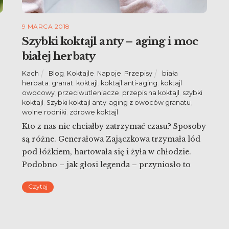
9 MARCA 2018
Szybki koktajl anty – aging i moc
białej herbaty
Kach
Blog
,
Koktajle
,
Napoje
,
Przepisy
biała
herbata
,
granat
,
koktajl
,
koktajl anti-aging
,
koktajl
owocowy
,
przeciwutleniacze
,
przepis na koktajl
,
szybki
koktajl
,
Szybki koktajl anty-aging z owoców granatu
,
wolne rodniki
,
zdrowe koktajl
Kto z nas nie chciałby zatrzymać czasu? Sposoby
są różne. Generałowa Zajączkowa trzymała lód
pod łóżkiem, hartowała się i żyła w chłodzie.
ć
Podobno – jak głosi legenda – przyniosło to
niesamowity skutek. Gdy ja zastanawiam się,
o
Czytaj
która ze znanych mi osób wygląda, jakby
posiadała magiczną wiedzę na temat eliksiru
młodości to mam przed oczami przede […]