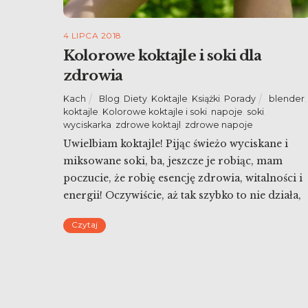
4 LIPCA 2018
Kolorowe koktajle i soki dla
zdrowia
Kach
Blog
,
Diety
,
Koktajle
,
Książki
,
Porady
blender
,
koktajle
,
Kolorowe koktajle i soki
,
napoje
,
soki
,
wyciskarka
,
zdrowe koktajl
,
zdrowe napoje
Uwielbiam koktajle! Pijąc świeżo wyciskane i
miksowane soki, ba, jeszcze je robiąc, mam
poczucie, że robię esencję zdrowia, witalności i
energii! Oczywiście, aż tak szybko to nie działa,
ale dzięki piciu koktajli można szybko wzmocni
Czytaj
swój organizm. Czym różnią się między sobą
soki i koktajle? Które są dla nas lepsze? Dlaczeg
warto pić kolorowe koktajle […]