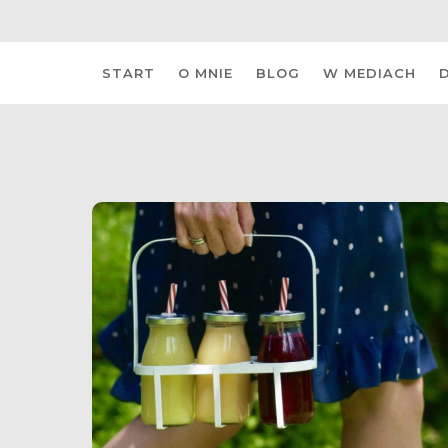
Skip
START
O MNIE
BLOG
W MEDIACH
to
content