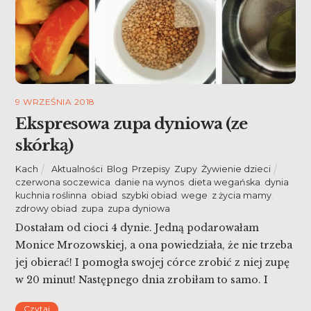
9 WRZEŚNIA 2018
Ekspresowa zupa dyniowa (ze
skórką)
Kach
Aktualności
,
Blog
,
Przepisy
,
Zupy
,
Żywienie dzieci
czerwona soczewica
,
danie na wynos
,
dieta wegańska
,
dynia
,
kuchnia roślinna
,
obiad
,
szybki obiad
,
wege
,
z życia mamy
,
zdrowy obiad
,
zupa
,
zupa dyniowa
Dostałam od cioci 4 dynie. Jedną podarowałam
Monice Mrozowskiej, a ona powiedziała, że nie trzeba
jej obierać! I pomogła swojej córce zrobić z niej zupę
w 20 minut! Następnego dnia zrobiłam to samo. I
ugotowałam ekspresową zupę dyniową (ze skórką).
Czytaj