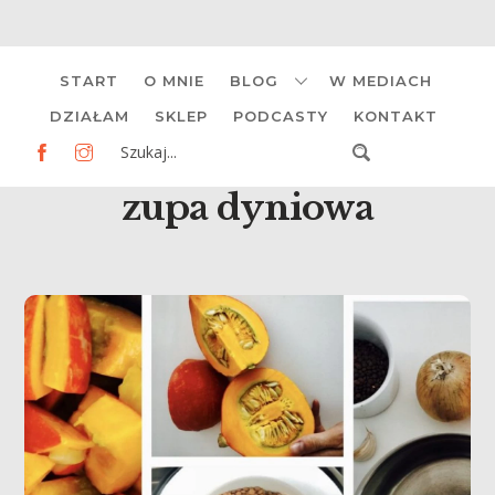
Skip
START
O MNIE
BLOG
W MEDIACH
to
content
DZIAŁAM
SKLEP
PODCASTY
KONTAKT
zupa dyniowa