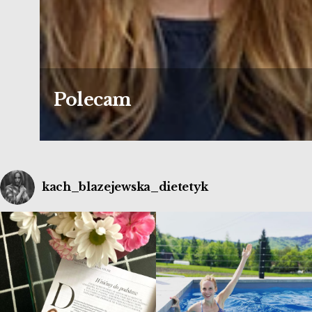
Polecam
kach_blazejewska_dietetyk