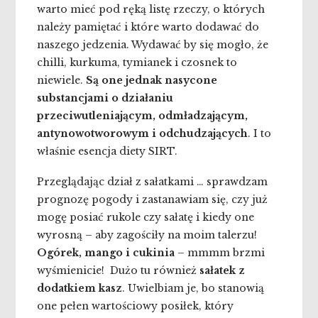
warto mieć pod ręką listę rzeczy, o których
należy pamiętać i które warto dodawać do
naszego jedzenia. Wydawać by się mogło, że
chilli, kurkuma, tymianek i czosnek to
niewiele.
Są one jednak nasycone
substancjami o działaniu
przeciwutleniającym, odmładzającym,
antynowotworowym i odchudzających
. I to
właśnie esencja diety SIRT.
Przeglądając dział z sałatkami … sprawdzam
prognozę pogody i zastanawiam się, czy już
mogę posiać rukole czy sałatę i kiedy one
wyrosną – aby zagościły na moim talerzu!
Ogórek, mango i cukinia
– mmmm brzmi
wyśmienicie! Dużo tu również
sałatek z
dodatkiem kasz
. Uwielbiam je, bo stanowią
one pełen wartościowy posiłek, który