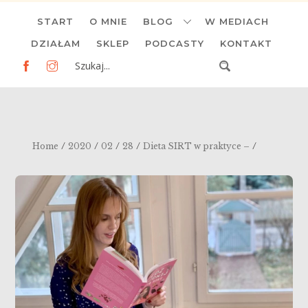
Skip
START
O MNIE
BLOG
W MEDIACH
to
content
DZIAŁAM
SKLEP
PODCASTY
KONTAKT
/
/
/
/
/
Home
2020
02
28
Dieta SIRT w praktyce –