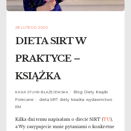
28 LUTEGO 2020
DIETA SIRT W
PRAKTYCE –
KSIĄŻKA
Blog
,
Diety
,
Książki
,
KASIA STUHR-BŁAŻEJEWSKA
Polecane
dieta SIRT
,
diety
,
ksiażka
,
wydawnictwo
RM
Kilka dni temu napisałam o diecie SIRT (
TU
),
a Wy zasypujecie mnie pytaniami o konkretne